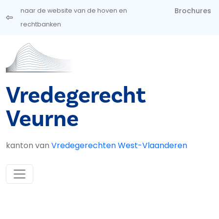
Overslaan en naar de inhoud gaan
Brochures
naar de website van de hoven en
rechtbanken
Vredegerecht
Veurne
kanton van
Vredegerechten West-Vlaanderen