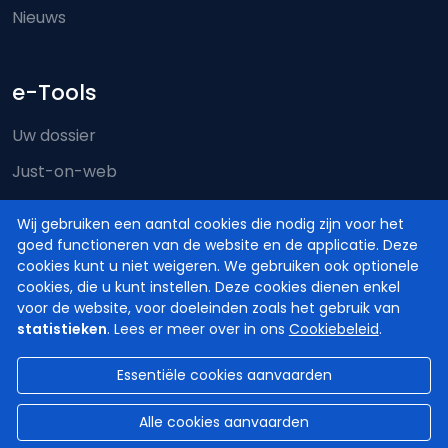
Nieuws
e-Tools
Uw dossier
Just-on-web
e-Deposit
Wij gebruiken een aantal cookies die nodig zijn voor het
Territoriale bevoegdheid
goed functioneren van de website en de applicatie. Deze
cookies kunt u niet weigeren. We gebruiken ook optionele
cookies, die u kunt instellen. Deze cookies dienen enkel
voor de website, voor doeleinden zoals het gebruik van
statistieken
. Lees er meer over in ons
Cookiebeleid
.
Essentiële cookies aanvaarden
© Hoven en Rechtbanken van België
2026
Disclaimer
Privacy
Cookiebeleid
Alle cookies aanvaarden
Toegankelijkheidsverklaring