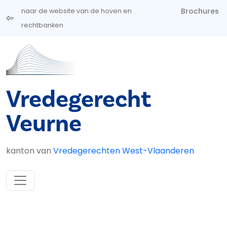
Overslaan en naar de inhoud gaan
Brochures
naar de website van de hoven en
rechtbanken
Vredegerecht
Veurne
kanton van
Vredegerechten West-Vlaanderen