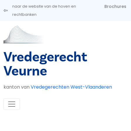
Overslaan en naar de inhoud gaan
Brochures
naar de website van de hoven en
rechtbanken
Vredegerecht
Veurne
kanton van
Vredegerechten West-Vlaanderen