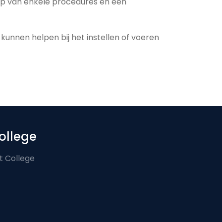
oop van enkele procedures en een
kunnen helpen bij het instellen of voeren
ollege
t College