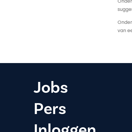
Onder 
sugges
Onder 
van e
Jobs
Pers
Inloggen