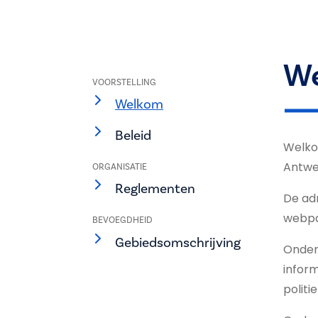
W
VOORSTELLING
Welkom
Beleid
Welko
Antwe
ORGANISATIE
Reglementen
De ad
webpa
BEVOEGDHEID
Gebiedsomschrijving
Onder 
infor
polit