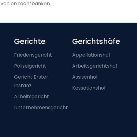
oven en rechtbanken
Footer-menu
Gerichte
Gerichtshöfe
Friedensgericht
Appellationshof
Polizeigericht
Arbeitsgerichtshof
Gericht Erster
Assisenhof
Instanz
Kassationshof
Arbeitsgericht
Unternehmensgericht