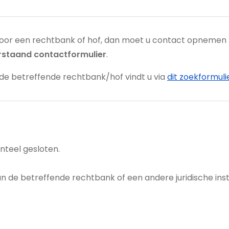
 voor een rechtbank of hof, dan moet u contact opnemen 
erstaand contactformulier
.
e betreffende rechtbank/hof vindt u via
dit zoekformuli
ung
nteel gesloten.
n de betreffende rechtbank of een andere juridische inst