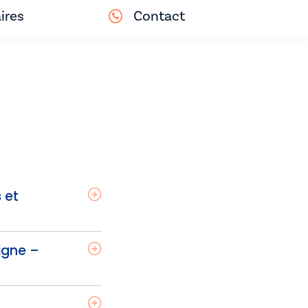
ires
Contact
 et
ligne –