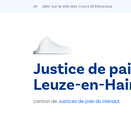
Aller au contenu principal
aller sur le site des cours et tribunaux
Justice de pa
Leuze-en-Hai
canton de
Justices de paix du Hainaut