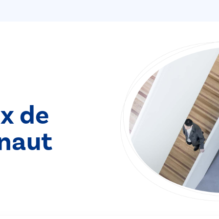
ix de
naut