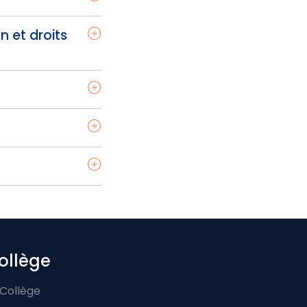
n et droits
ollège
 Collège