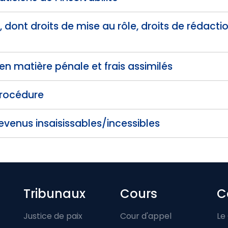
, dont droits de mise au rôle, droits de rédactio
 en matière pénale et frais assimilés
procédure
venus insaisissables/incessibles
Footer-menu
Tribunaux
Cours
C
Justice de paix
Cour d'appel
Le