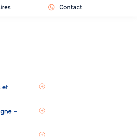
ires
Contact
 et
ligne –