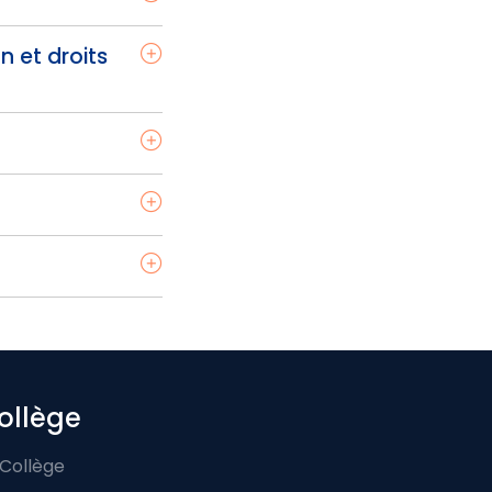
n et droits
ollège
 Collège