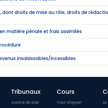
, dont droits de mise au rôle, droits de rédactio
 en matière pénale et frais assimilés
procédure
venus insaisissables/incessibles
Footer-menu
Tribunaux
Cours
C
Justice de paix
Cour d'appel
Le