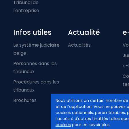
Tribunal de
l'entreprise
Infos utiles
Actualité
e
Le système judiciaire
Actualités
Vo
belge
Ju
Personnes dans les
e-
tribunaux
Co
Procédures dans les
ter
tribunaux
Brochures
Nous utilisons un certain nombre de
et de l’application. Vous ne pouvez 
cookies optionnels, paramétrables, 
l'accès à d'autres finalités telles que
cookies
pour en savoir plus.