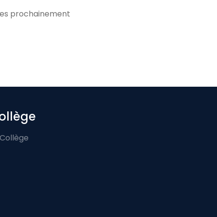
iées prochainement
ollège
 Collège