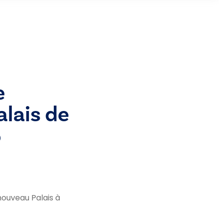
e
alais de
5
nouveau Palais à