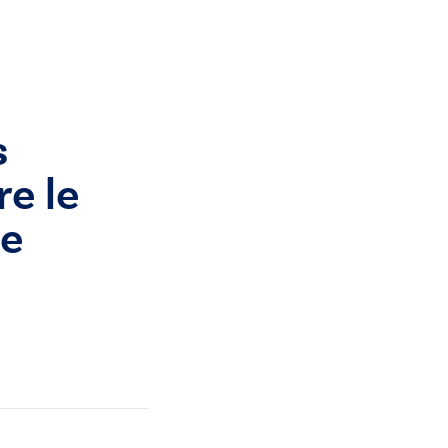
s
e le
ce