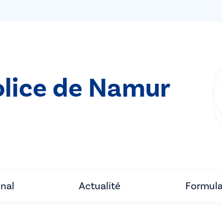
olice de Namur
unal
Actualité
Formula