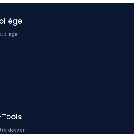
ollège
 Collège
-Tools
tre dossier