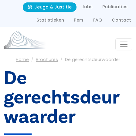
Second navigation
Overslaan en naar de inhoud gaan
Jobs
Publicaties
Jeugd & Justitie
Statistieken
Pers
FAQ
Contact
Kruimelpad
Home
Brochures
De gerechtsdeurwaarder
De
gerechtsdeur
waarder