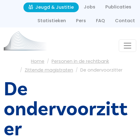
Second navigation
Overslaan en naar de inhoud gaan
Jobs
Publicaties
Jeugd & Justitie
Statistieken
Pers
FAQ
Contact
Kruimelpad
Home
Personen in de rechtbank
Zittende magistraten
De ondervoorzitter
De
ondervoorzitt
er