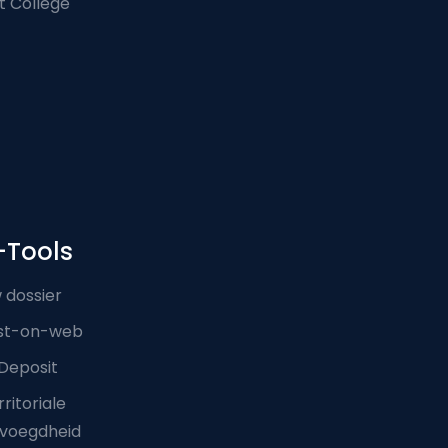
t College
-Tools
 dossier
st-on-web
Deposit
ritoriale
voegdheid