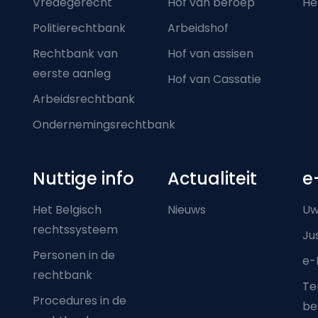
Vredegerecht
Hof van beroep
He
Politierechtbank
Arbeidshof
Rechtbank van
Hof van assisen
eerste aanleg
Hof van Cassatie
Arbeidsrechtbank
Ondernemingsrechtbank
Nuttige info
Actualiteit
e
Het Belgisch
Nieuws
Uw
rechtssysteem
Ju
Personen in de
e-
rechtbank
Ter
Procedures in de
be