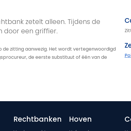
C
chtbank zetelt alleen. Tijdens de
n door een griffier.
Zi
Ze
op de zitting aanwezig. Het wordt vertegenwoordigd
Po
gsprocureur, de eerste substituut of één van de
Footer-menu
Rechtbanken
Hoven
C