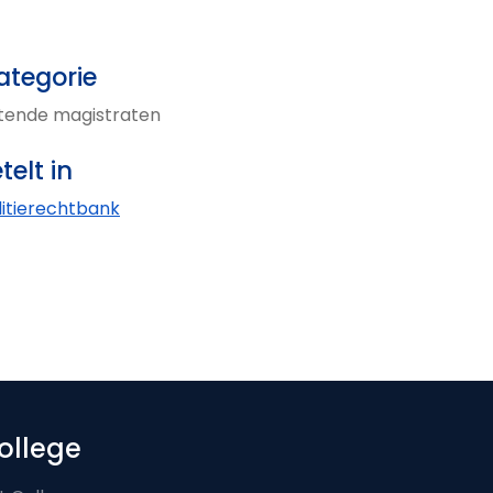
ategorie
ttende magistraten
telt in
litierechtbank
ollege