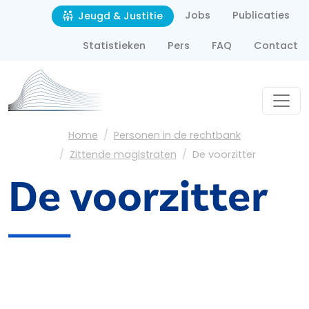
Second navigation
Overslaan en naar de inhoud gaan
Jobs
Publicaties
Jeugd & Justitie
Statistieken
Pers
FAQ
Contact
Kruimelpad
Home
Personen in de rechtbank
Zittende magistraten
De voorzitter
De voorzitter