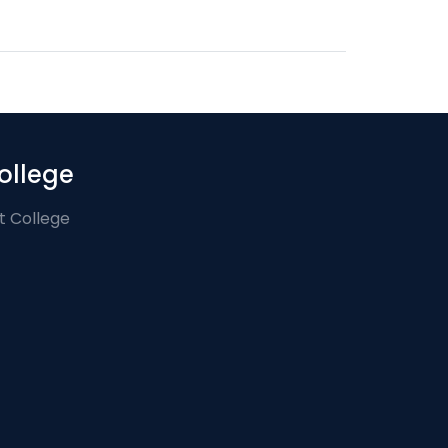
ollege
t College