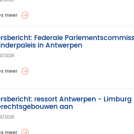
es meer
rsbericht: Federale Parlementscommissi
inderpaleis in Antwerpen
10/2025
es meer
rsbericht: ressort Antwerpen - Limburg k
erechtsgebouwen aan
10/2025
es meer