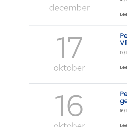
december
Le
17
Pe
Vl
17/
oktober
Le
16
Pe
g
16/
oktober
Le