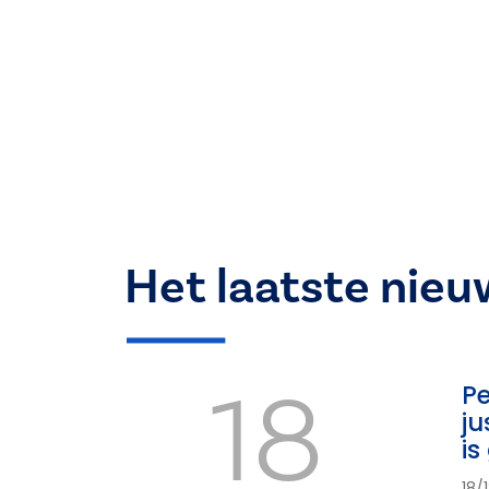
Het laatste nieu
18
Pe
ju
is
18/