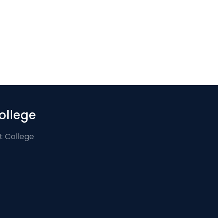
ollege
t College