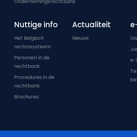
Ondernemingsrechtbank
Nuttige info
Actualiteit
e
Het Belgisch
Nieuws
Uw
rechtssysteem
Ju
Personen in de
e-
rechtbank
Ter
Procedures in de
be
rechtbank
Brochures