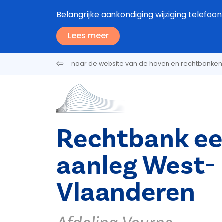
Overslaan en naar de inhoud gaan
Belangrijke aankondiging wijziging tele
Lees meer
naar de website van de hoven en rechtbanken
Rechtbank ee
aanleg West-
Vlaanderen