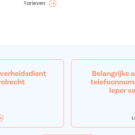
Tarieven
overheidsdient
Belangrijke 
rolrecht
telefoonnum
Ieper v
L