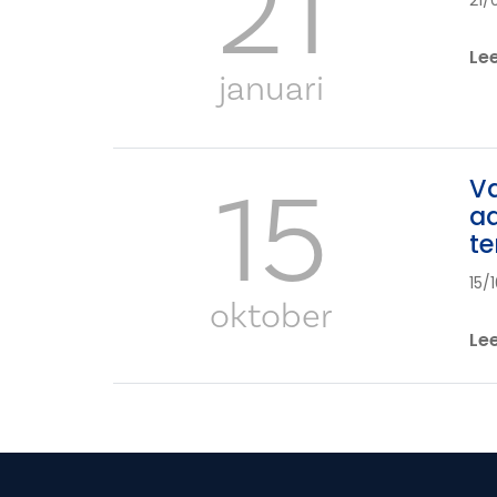
21
21/
Le
januari
15
Va
aa
te
15/
oktober
Le