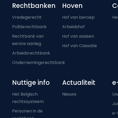
Footer-menu
Rechtbanken
Hoven
C
Vredegerecht
Hof van beroep
He
Politierechtbank
Arbeidshof
Rechtbank van
Hof van assisen
eerste aanleg
Hof van Cassatie
Arbeidsrechtbank
Ondernemingsrechtbank
Nuttige info
Actualiteit
e
Het Belgisch
Nieuws
Uw
rechtssysteem
Ju
Personen in de
e-