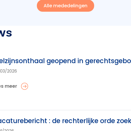
Alle mededelingen
ws
lzijnsonthaal geopend in gerechtsgebou
03/2026
es meer
caturebericht : de rechterlijke orde zoe