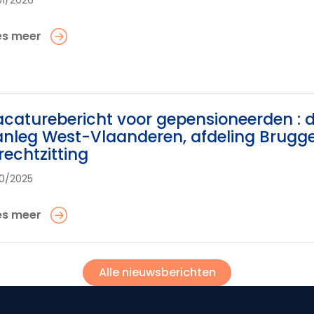
01/2026
es meer
caturebericht voor gepensioneerden : 
nleg West-Vlaanderen, afdeling Brugge
rechtzitting
10/2025
es meer
Alle nieuwsberichten