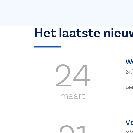
Het laatste nieu
24
We
24/
Le
maart
Va