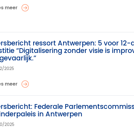
es meer
rsbericht ressort Antwerpen: 5 voor 12-ac
stitie “Digitalisering zonder visie is imp
 gevaarlijk.”
12/2025
es meer
rsbericht: Federale Parlementscommissi
inderpaleis in Antwerpen
10/2025