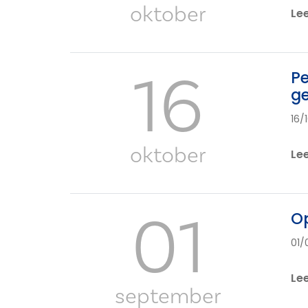
oktober
Le
16
Pe
g
16/
oktober
Le
01
Op
01/
Le
september