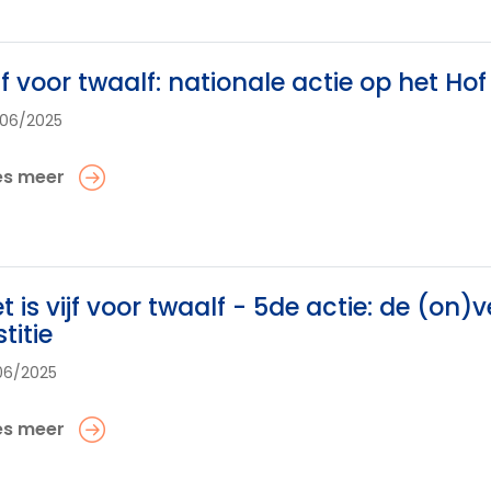
jf voor twaalf: nationale actie op het Ho
06/2025
es meer
t is vijf voor twaalf - 5de actie: de (on
stitie
06/2025
es meer