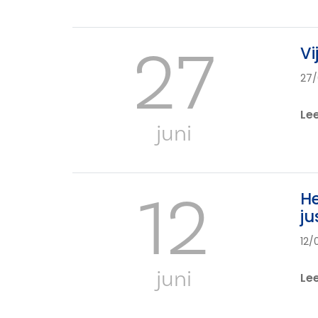
27
Vi
27/
Le
juni
12
He
ju
12/
juni
Le