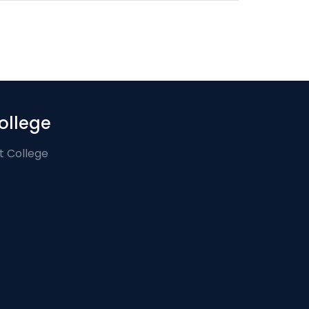
ollege
t College