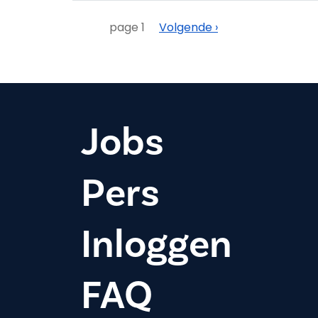
Paginering
Volgende
page 1
Volgende ›
Jobs
Pers
Inloggen
FAQ