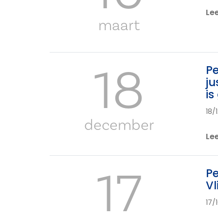
Le
maart
18
Pe
ju
is
18/
december
Le
17
Pe
Vl
17/