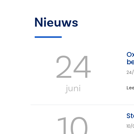
Nieuws
24
Ox
b
24
juni
Le
10
St
10/