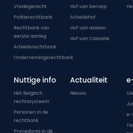
Vredegerecht
Hof van beroep
He
Politierechtbank
Arbeidshof
Rechtbank van
Hof van assisen
eerste aanleg
Hof van Cassatie
Arbeidsrechtbank
Ondernemingsrechtbank
Nuttige info
Actualiteit
e
Het Belgisch
Nieuws
Uw
rechtssysteem
Ju
Personen in de
e-
rechtbank
Ter
Procedures in de