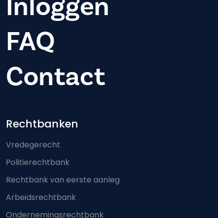
Inloggen
FAQ
Contact
Footer-menu
Rechtbanken
Vredegerecht
Politierechtbank
Rechtbank van eerste aanleg
Arbeidsrechtbank
Ondernemingsrechtbank