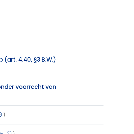
(art. 4.40, §3 B.W.)
onder voorrecht van
)
)
ie