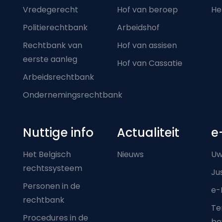
Vredegerecht
Hof van beroep
He
Politierechtbank
Arbeidshof
Rechtbank van
Hof van assisen
eerste aanleg
Hof van Cassatie
Arbeidsrechtbank
Ondernemingsrechtbank
Nuttige info
Actualiteit
e
Het Belgisch
Nieuws
Uw
rechtssysteem
Ju
Personen in de
e-
rechtbank
Ter
Procedures in de
be