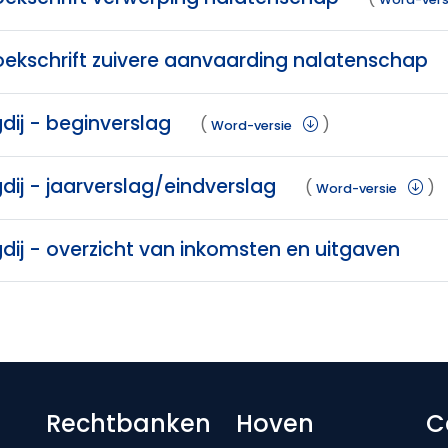
oekschrift zuivere aanvaarding nalatenschap
dij - beginverslag
(
)
Word-versie
dij - jaarverslag/eindverslag
(
)
Word-versie
dij - overzicht van inkomsten en uitgaven
Footer-menu
Rechtbanken
Hoven
C