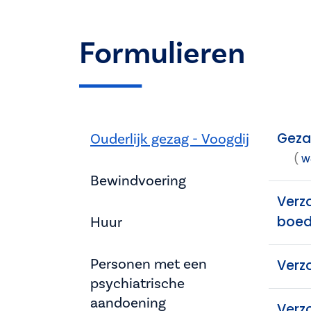
Formulieren
Gezam
Ouderlijk gezag - Voogdij
(
W
Bewindvoering
Verz
boed
Huur
Personen met een
Verz
psychiatrische
aandoening
Verz