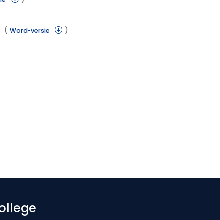
(
)
Word-versie
ollege