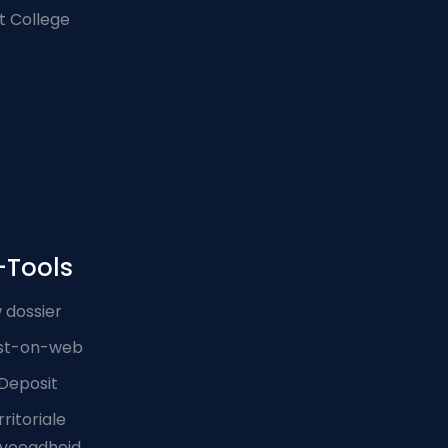
t College
-Tools
 dossier
st-on-web
Deposit
ritoriale
voegdheid