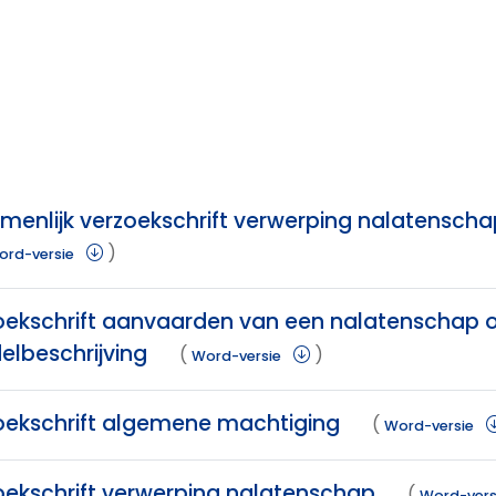
enlijk verzoekschrift verwerping nalatenschap 
)
ord-versie
oekschrift aanvaarden van een nalatenschap 
elbeschrijving
(
)
Word-versie
oekschrift algemene machtiging
(
Word-versie
oekschrift verwerping nalatenschap
(
Word-vers