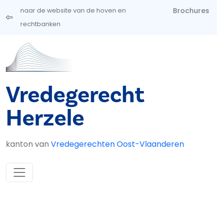
Overslaan en naar de inhoud gaan
Brochures
naar de website van de hoven en
rechtbanken
Vredegerecht
Herzele
kanton van
Vredegerechten Oost-Vlaanderen