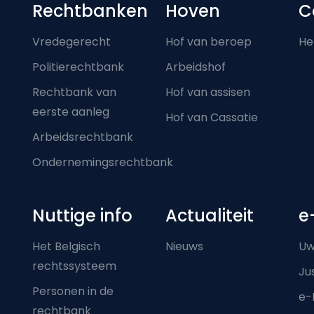
Footer-menu
Rechtbanken
Hoven
C
Vredegerecht
Hof van beroep
He
Politierechtbank
Arbeidshof
Rechtbank van
Hof van assisen
eerste aanleg
Hof van Cassatie
Arbeidsrechtbank
Ondernemingsrechtbank
Nuttige info
Actualiteit
e
Het Belgisch
Nieuws
Uw
rechtssysteem
Ju
Personen in de
e-
rechtbank