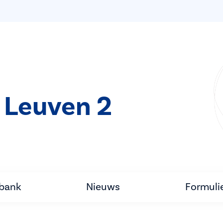
 Leuven 2
tbank
Nieuws
Formuli