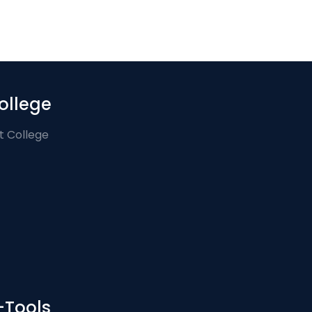
ollege
t College
-Tools