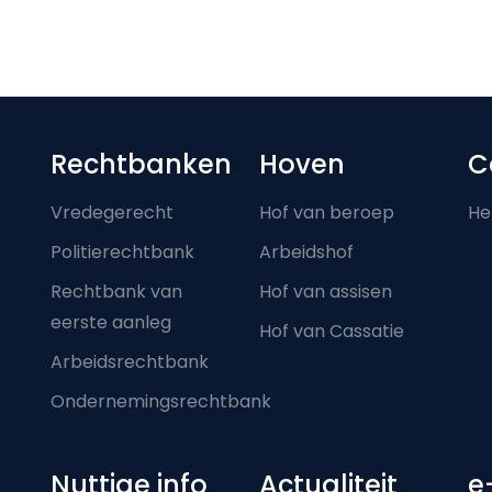
Footer-menu
Rechtbanken
Hoven
C
Vredegerecht
Hof van beroep
He
Politierechtbank
Arbeidshof
Rechtbank van
Hof van assisen
eerste aanleg
Hof van Cassatie
Arbeidsrechtbank
Ondernemingsrechtbank
Nuttige info
Actualiteit
e