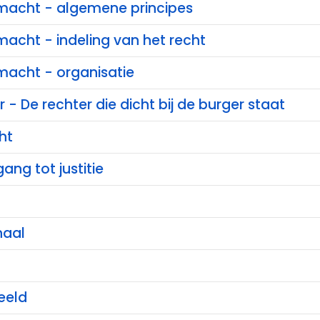
e macht - algemene principes
 macht - indeling van het recht
 macht - organisatie
 - De rechter die dicht bij de burger staat
ht
ang tot justitie
haal
eeld