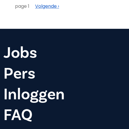
Paginering
Volgende
page 1
Volgende ›
Jobs
Pers
Inloggen
FAQ