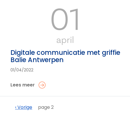
01
april
Digitale communicatie met griffie
Balie Antwerpen
01/04/2022
Lees meer
Paginering
Vorige
‹ Vorige
page 2