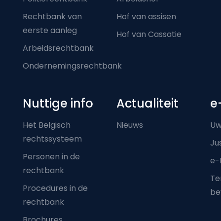
Rechtbank van
Hof van assisen
eerste aanleg
Hof van Cassatie
Arbeidsrechtbank
Ondernemingsrechtbank
Nuttige info
Actualiteit
e
Het Belgisch
Nieuws
Uw
rechtssysteem
Ju
Personen in de
e-
rechtbank
Ter
Procedures in de
be
rechtbank
Brochures