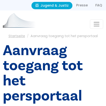
Second navigation
Direkt zum Inhalt
Presse
FAQ
Jugend & Justiz
Pfadnavigation
Startseite
Aanvraag toegang tot het persportaal
Aanvraag
toegang tot
het
persportaal