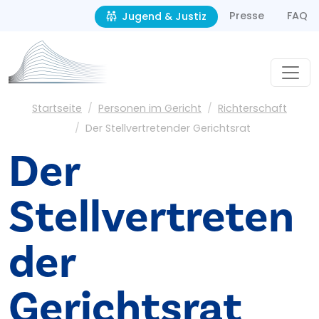
Second navigation
Direkt zum Inhalt
Presse
FAQ
Jugend & Justiz
Pfadnavigation
Startseite
Personen im Gericht
Richterschaft
Der Stellvertretender Gerichtsrat
Der
Stellvertreten
der
Gerichtsrat