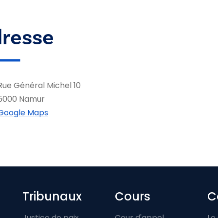
resse
Rue Général Michel 10
5000 Namur
Google Maps
Footer-menu
Tribunaux
Cours
C
Justice de paix
Cour d'appel
Le