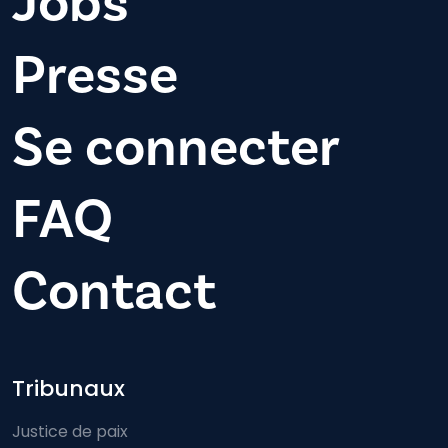
Jobs
Presse
Se connecter
FAQ
Contact
Footer-menu
Tribunaux
Justice de paix