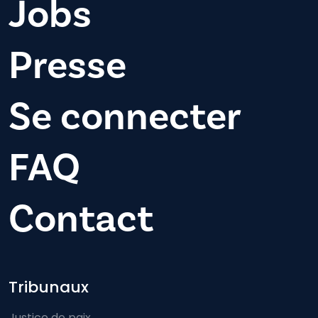
Jobs
Presse
Se connecter
FAQ
Contact
Footer-menu
Tribunaux
Justice de paix