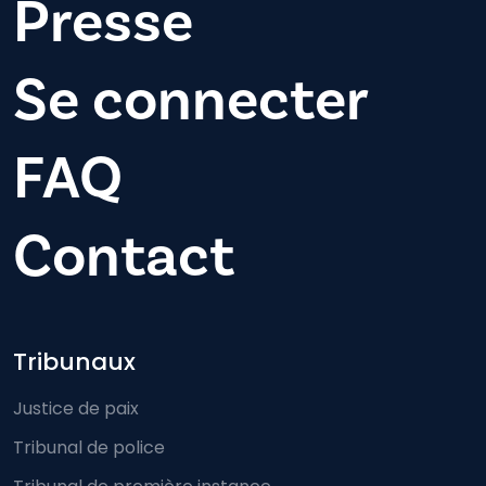
Presse
Se connecter
FAQ
Contact
Footer-menu
Tribunaux
Justice de paix
Tribunal de police