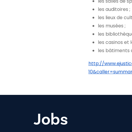
les salles de 
les auditoires ;
les lieux de cult
les musées ;
les bibliothèqu
les casinos et 
les bâtiments d
http://www.ejusti
10&caller=summa
Jobs