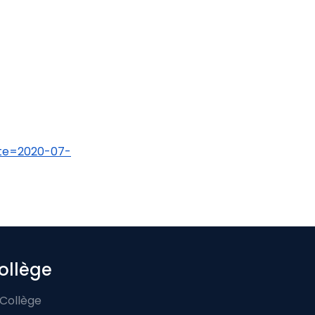
ate=2020-07-
ollège
 Collège