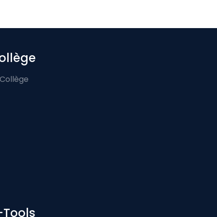
ollège
 Collège
-Tools