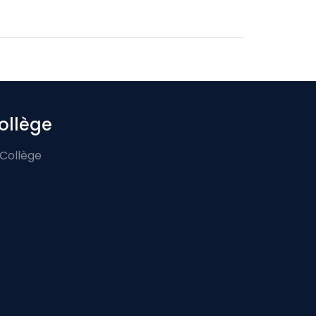
ollège
 Collège