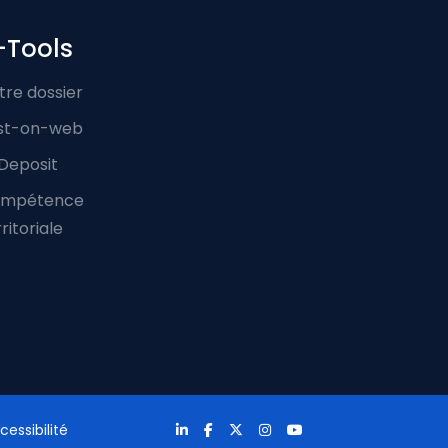
-Tools
tre dossier
st-on-web
Deposit
mpétence
ritoriale
cessibilité