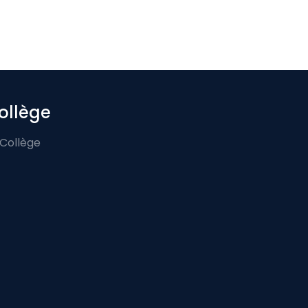
ollège
 Collège