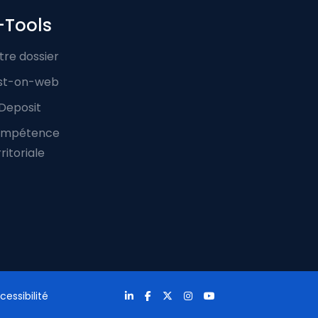
-Tools
tre dossier
st-on-web
Deposit
mpétence
ritoriale
cessibilité