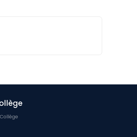
ollège
 Collège