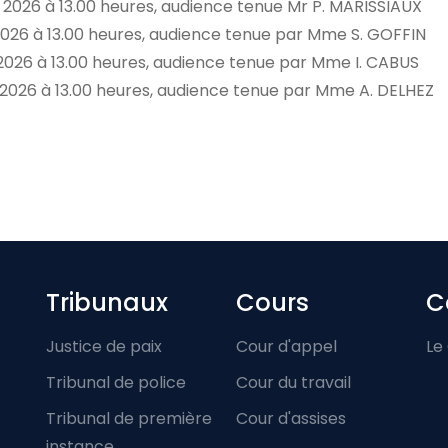
et 2026 à 13.00 heures, audience tenue Mr P. MARISSIAUX
2026 à 13.00 heures, audience tenue par Mme S. GOFFIN
 2026 à 13.00 heures, audience tenue par Mme I. CABUS
 2026 à 13.00 heures, audience tenue par Mme A. DELHEZ
Footer-menu
Tribunaux
Cours
C
Justice de paix
Cour d'appel
Le
Tribunal de police
Cour du travail
Tribunal de première
Cour d'assises
instance