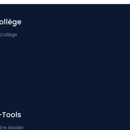
ollège
 Collège
-Tools
tre dossier