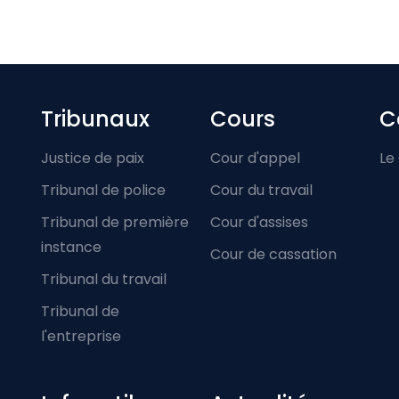
Footer-menu
Tribunaux
Cours
C
Justice de paix
Cour d'appel
Le
Tribunal de police
Cour du travail
Tribunal de première
Cour d'assises
instance
Cour de cassation
Tribunal du travail
Tribunal de
l'entreprise