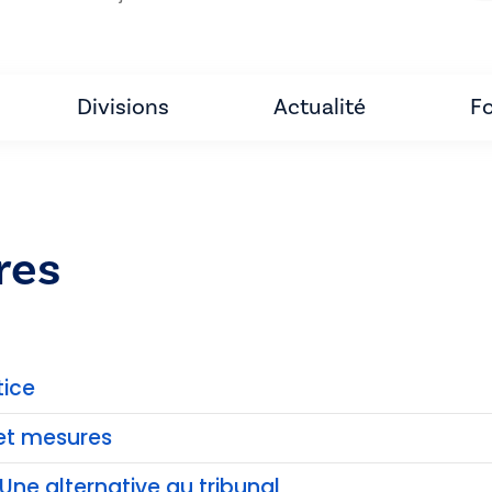
Divisions
Actualité
Fo
res
tice
et mesures
Une alternative au tribunal