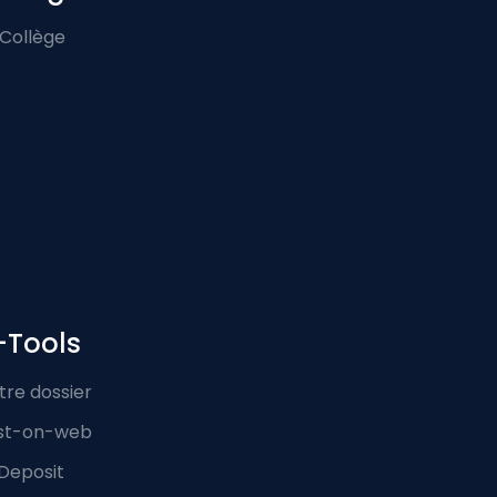
 Collège
-Tools
tre dossier
st-on-web
Deposit