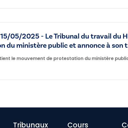
/05/2025 - Le Tribunal du travail du H
du ministère public et annonce à son t
utient le mouvement de protestation du ministère publi
Footer-menu
Tribunaux
Cours
C