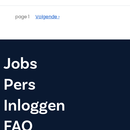
Paginering
Volgende
page 1
Volgende ›
Jobs
Pers
Inloggen
FAQ