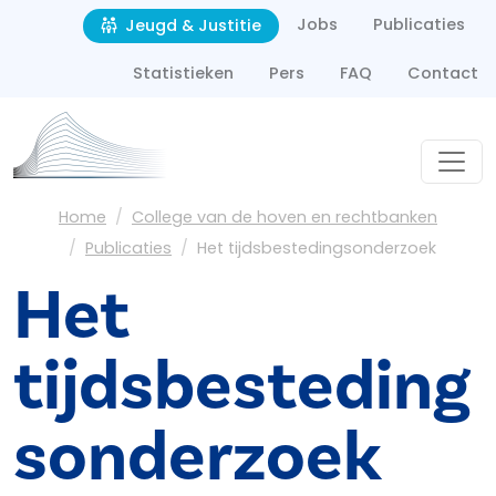
Second navigation
Overslaan en naar de inhoud gaan
Jobs
Publicaties
Jeugd & Justitie
Statistieken
Pers
FAQ
Contact
Kruimelpad
Home
College van de hoven en rechtbanken
Publicaties
Het tijdsbestedingsonderzoek
Het
tijdsbesteding
sonderzoek