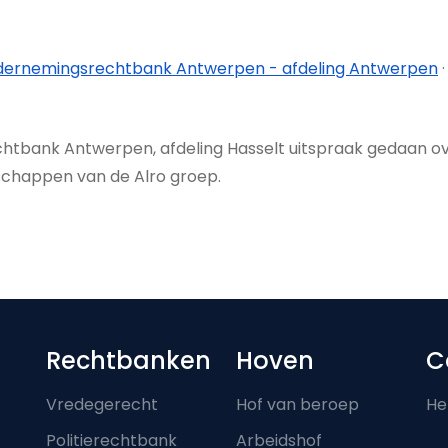
ernemings­rechtbank Antwerpen - afdeling Antwerpen
chtbank Antwerpen, afdeling Hasselt uitspraak gedaan o
schappen van de Alro groep.
Footer-menu
Rechtbanken
Hoven
C
Vredegerecht
Hof van beroep
He
Politierechtbank
Arbeidshof