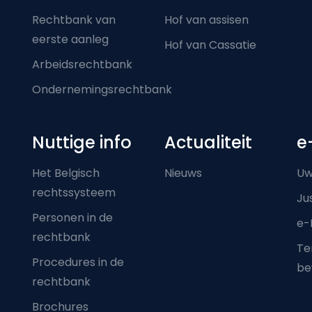
Rechtbank van
Hof van assisen
eerste aanleg
Hof van Cassatie
Arbeidsrechtbank
Ondernemingsrechtbank
Nuttige info
Actualiteit
e
Het Belgisch
Nieuws
Uw
rechtssysteem
Ju
Personen in de
e-
rechtbank
Ter
Procedures in de
be
rechtbank
Brochures