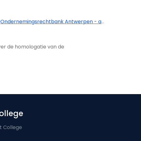
·
Ondernemings­rechtbank Antwerpen - afdeling Hasselt
·
ver de homologatie van de
ollege
t College