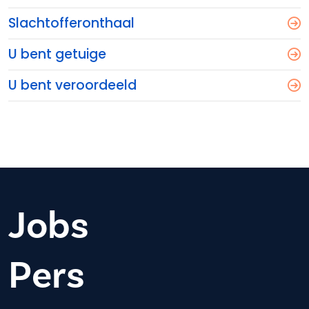
Slachtofferonthaal
U bent getuige
U bent veroordeeld
Jobs
Pers