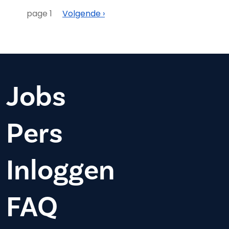
Paginering
Volgende
page 1
Volgende ›
Jobs
Pers
Inloggen
FAQ