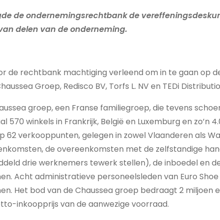
e de ondernemingsrechtbank de vereffeningsdeskun
 van delen van de onderneming.
r de rechtbank machtiging verleend om in te gaan op 
haussea Groep, Redisco BV, Torfs L. NV en TEDi Distributi
ussea groep, een Franse familiegroep, die tevens schoe
al 570 winkels in Frankrijk, België en Luxemburg en zo’n 
p 62 verkooppunten, gelegen in zowel Vlaanderen als Wal
nkomsten, de overeenkomsten met de zelfstandige han
ddeld drie werknemers tewerk stellen), de inboedel en 
en. Acht administratieve personeelsleden van Euro Sho
n. Het bod van de Chaussea groep bedraagt 2 miljoen e
tto-inkoopprijs van de aanwezige voorraad.