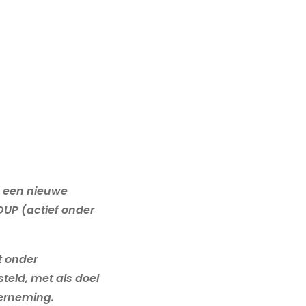
g een nieuwe
UP (actief onder
t onder
eld, met als doel
derneming.