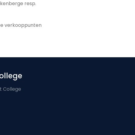
nkenberge resp.
Deze verkooppunten
ollege
t College