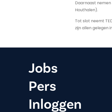
Daarnaast nemen R
Houthalen).
Tot slot neemt TED
zijn allen gelegen i
Jobs
Pers
Inloggen