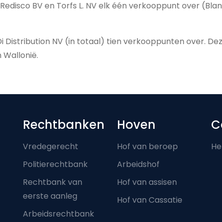
edisco BV en Torfs L. NV elk één verkooppunt over (Bla
i Distribution NV (in totaal) tien verkooppunten over. 
n Wallonië.
Footer-menu
Rechtbanken
Hoven
C
Vredegerecht
Hof van beroep
He
Politierechtbank
Arbeidshof
Rechtbank van
Hof van assisen
eerste aanleg
Hof van Cassatie
Arbeidsrechtbank