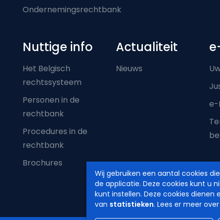
Ondernemingsrechtbank
Nuttige info
Actualiteit
e
Het Belgisch
Nieuws
Uw
rechtssysteem
Ju
Personen in de
e-
rechtbank
Ter
Procedures in de
be
rechtbank
Brochures
Wij gebruiken een aantal cookies di
de applicatie. Deze cookies kunt u n
kunt instellen. Deze cookies dienen 
van
statistieken
. Lees er meer over