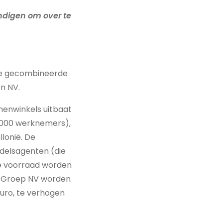
digen om over te
de gecombineerde
on NV.
nenwinkels uitbaat
4.000 werknemers),
lonië. De
delsagenten (die
de voorraad worden
e Groep NV worden
uro, te verhogen