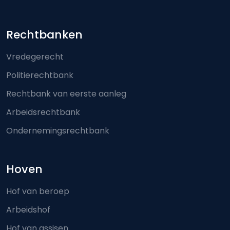
Footer-menu
Rechtbanken
Vredegerecht
Politierechtbank
Rechtbank van eerste aanleg
Arbeidsrechtbank
Ondernemingsrechtbank
Hoven
Hof van beroep
Arbeidshof
Hof van assisen