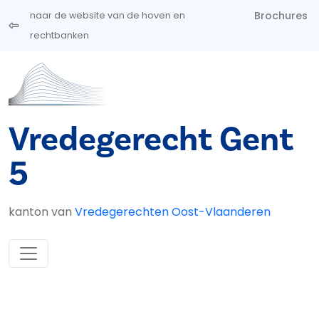
Overslaan en naar de inhoud gaan
Brochures
naar de website van de hoven en
rechtbanken
Vredegerecht Gent
5
kanton van
Vredegerechten Oost-Vlaanderen