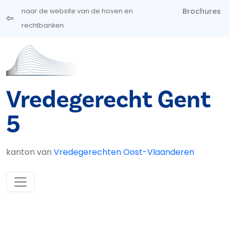
Overslaan en naar de inhoud gaan
Brochures
naar de website van de hoven en
rechtbanken
Vredegerecht Gent
5
kanton van
Vredegerechten Oost-Vlaanderen