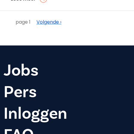
Paginering
Volgende
page 1
Volgende ›
Jobs
Pers
Inloggen